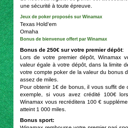
une sécurité à toute épreuve.
Jeux de poker proposés sur Winamax
Texas Hold'em
Omaha
Bonus de bienvenue offert par Winamax
Bonus de 250€ sur votre premier dépôt
:
Lors de votre premier dépôt, Winamax v
valeur égale à votre dépôt, dans la limite
votre compte poker de la valeur du bonus
assez de miles.
Pour obtenir 1€ de bonus, il vous suffit de 
exemple, si vous avez crédité 100€ lors
Winamax vous recréditera 100 € supplémen
atteint 1 000 miles.
Bonus sport:
Winamax rembourse votre premier pari sporti