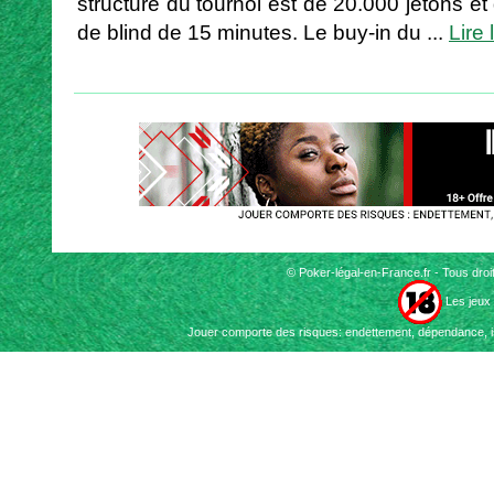
structure du tournoi est de 20.000 jetons e
de blind de 15 minutes. Le buy-in du ...
Lire 
© Poker-légal-en-France.fr - Tous droi
Les jeux 
Jouer comporte des risques: endettement, dépendance, is