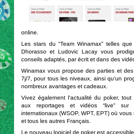
online.
Les stars du “Team Winamax” telles que 
Dhorasso et Ludovic Lacay vous prodi
conseils adaptés, par écrit et dans des vidé
Winamax vous propose des parties et des 
7j/7, pour tous les niveaux, ainsi qu'un pr
nombreux avantages et cadeaux.
Vivez également l'actualité du poker, tout
aux reportages et vidéos “live” sur
internationaux (WSOP, WPT, EPT) où vous 
et tous les autres Français.
Le nouveau logiciel de poker est accessibl