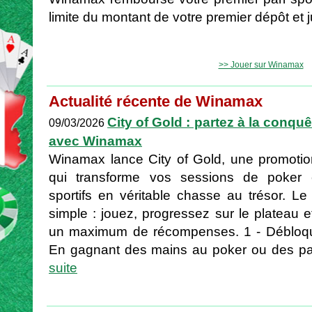
limite du montant de votre premier dépôt e
>> Jouer sur Winamax
Actualité récente de Winamax
City of Gold : partez à la conquê
09/03/2026
avec Winamax
Winamax lance City of Gold, une promotion
qui transforme vos sessions de poker 
sportifs en véritable chasse au trésor. Le 
simple : jouez, progressez sur le plateau 
un maximum de récompenses. 1 - Débloq
En gagnant des mains au poker ou des par
suite