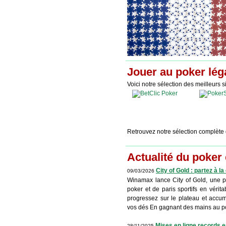
Jouer au poker lég
Voici notre sélection des meilleurs 
Retrouvez notre sélection complète
Actualité du poker
City of Gold : partez à 
09/03/2026
Winamax lance City of Gold, une pr
poker et de paris sportifs en vérita
progressez sur le plateau et acc
vos dés En gagnant des mains au po
Mises en ligne records e
28/11/2025