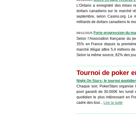
L’Ontario a enregistré des mises re
dollars canadiens sur le marché r
septembre, selon Casino.org. Le m
milliards de dollars canadiens le moi
Forte progression du ma
09/11/2025
Selon l’Association française du jeu
35% en France depuis la première
marché illégal attire 5,4 millions d
Selon la même source, 82% des joue
Tournoi de poker e
Night On Stars: le tournoi quotidie
Chaque soir, PokerStars organise l
pool garanti de 30.000€ les lundi e
quotidien le plus intéressant en 
cadre des tour...
Lire la suite