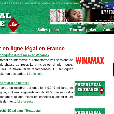
ne dans les salles de poker autorisées par le gouvernement français
Salles poker
Tournois poker
Actual
 en ligne légal en France
la conquête du trésor avec Winamax
omotion interactive qui transforme vos sessions de
ble chasse au trésor. Le principe est simple : jouez,
umulez un maximum de récompenses. 1 - Débloquez
ker ou des paris ...
Lire la suite
n Ontario en octobre
cords en octobre, qui ont atteint 9,249 milliards de
égulé, soit une augmentation de +8 % par rapport à
ontant total des mises en espèces a atteint 9,249
s dernier. ...
Lire la suite
rché illégal dans l'Hexagone