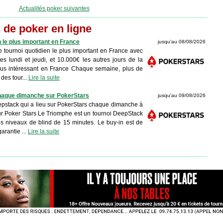
Actualités poker suivantes
 de poker en ligne
n le plus important en France
jusqu'au 08/08/2026
e tournoi quotidien le plus important en France avec
es lundi et jeudi, et 10.000€ les autres jours de la
plus intéressant en France Chaque semaine, plus de
des tour...
Lire la suite
haque dimanche sur PokerStars
jusqu'au 09/08/2026
eepstack qui a lieu sur PokerStars chaque dimanche à
r Poker Stars Le Triomphe est un tournoi DeepStack
s niveaux de blind de 15 minutes. Le buy-in est de
arantie ...
Lire la suite